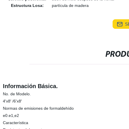
Estructura Losa:
partícula de madera
S
PRODU
Información Básica.
No. de Modelo.
4′x8′ /6′x8′
Normas de emisiones de formaldehído
e0.e1,e2
Característica