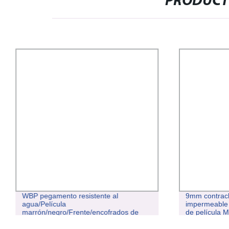
PRODUCT
WBP pegamento resistente al
9mm contrac
agua/Película
impermeable
marrón/negro/Frente/encofrados de
de película 
madera contrachapada marina para la
Encofrado
venta