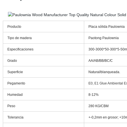
Producto
Placa sólida Paulownia
Tipo de madera
Paotong Paulownia
Especificaciones
300-3000*50-300*5-50mm
Grado
AA/AB/BB/BC/C
Superficie
Natural/blanqueada.
Pegamento
E0, E1 Glue Ambiental E
Humedad
8-12%
Peso
280 KG/CBM
Tolerancia
+-0,2mm en grosor; +10m