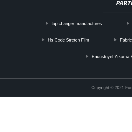
PART
tap changer manufactures
Hs Code Stretch Film
Fabri
Endüstriyel Yıkama H
Copyright © 2021 Fosh