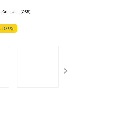
os Orientados(OSB)
 TO US