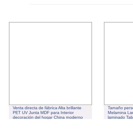
Venta directa de fábrica Alta brillante
Tamaño pers
PET UV Junta MDF para Interior
Melamina La
decoración del hogar China moderno
laminado Tabl
Apartamento Panel de madera Interior
Flakeboard 
PVC UV Pet
muebles de 