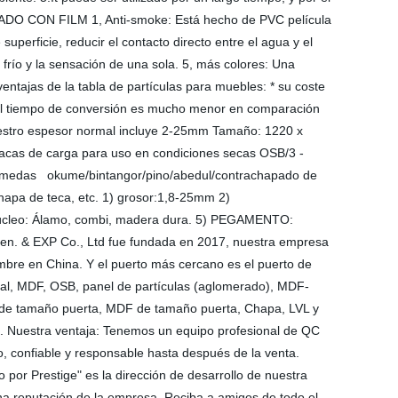
HAPADO CON FILM 1, Anti-smoke: Está hecho de PVC película
 superficie, reducir el contacto directo entre el agua y el
o frío y la sensación de una sola. 5, más colores: Una
entajas de la tabla de partículas para muebles: * su coste
* el tiempo de conversión es mucho menor en comparación
uestro espesor normal incluye 2-25mm Tamaño: 1220 x
lacas de carga para uso en condiciones secas OSB/3 -
 húmedas okume/bintangor/pino/abedul/contrachapado de
apa de teca, etc. 1) grosor:1,8-25mm 2)
núcleo: Álamo, combi, madera dura. 5) PEGAMENTO:
usen. & EXP Co., Ltd fue fundada en 2017, nuestra empresa
mbre en China. Y el puerto más cercano es el puerto de
ial, MDF, OSB, panel de partículas (aglomerado), MDF-
 de tamaño puerta, MDF de tamaño puerta, Chapa, LVL y
c... Nuestra ventaja: Tenemos un equipo profesional de QC
, confiable y responsable hasta después de la venta.
 por Prestige" es la dirección de desarrollo de nuestra
ena reputación de la empresa. Reciba a amigos de todo el