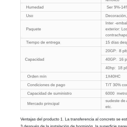
Humedad
Ser 9%-14%
Uso
Decoración,
Inter -emba
Paquete
exterior: L
contrachapa
Tiempo de entrega
15 días des
20GP: 8 pl
Capacidad
40GP: 16 p
40hp: 18 p
Orden mín
1X40HC
Condiciones de pago
T/T 30% com
Capacidad de suministro
6000 metro
sudeste de 
Mercado principal
etc.
Ventajas del producto 1. La transferencia al concreto se est
3.después de la instalación de hormigón, la superficie pare