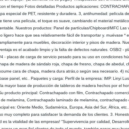
valor con el tiempo Fotos detalladas Productos aplicaciones: CONTRAC
 Capa especial de PET, resistente y duradera. 3, antihumedad: película de
ie tiene una película, el toque es suave, cambiando el material metálic
 rentable. Nuestros productos: Panel de partículas/Chipboard/MFC Las v
o ligero hace que sea relativamente fácil de transportar y. muévase 
ampliamente para muebles, decoración interior y pisos de madera. N
aja es el acabado limpio y la falta de defectos naturales. OSB/2 - p
4 - placas de carga de servicio pesado para su uso en condiciones
apa de madera de sándalo roja, chapa de fresno, chapa de abedul, ch
koume cara de chapa, madera dura atrás,o según sea necesario. 4) 
ase panel, etc.. Paquetes y carga: Perfil de la empresa: IMP. Linyi L
, la mayor base de producción de tableros de madera hechos por el ho
 Su producto principal: Contrachapado con film, Contrachapado comerc
ado de melamina, Contrachapado laminado de melamina, contrachapado
ncipal es: Oriente Medio, Sudamérica, Europa, Asia del Sur, África, et
so muy completo para satisfacer la demanda de los clientes. 3. Honesto
s la vitalidad de las empresas! "Supervivencia por calidad, Desarrollo
", ganar un gran fiel clientes de todo el mundo, también ganar muy bu