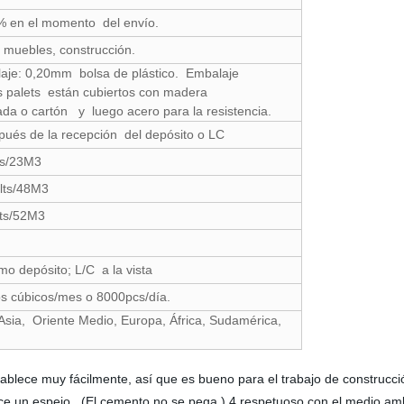
 en el momento del envío.
 muebles, construcción.
laje: 0,20mm bolsa de plástico. Embalaje
os palets están cubiertos con madera
da o cartón y luego acero para la resistencia.
pués de la recepción del depósito o LC
ts/23M3
lts/48M3
lts/52M3
o depósito; L/C a la vista
s cúbicos/mes o 8000pcs/día.
Asia, Oriente Medio, Europa, África, Sudamérica,
ablece muy fácilmente, así que es bueno para el trabajo de construcción
ce un espejo. (El cemento no se pega.) 4.respetuoso con el medio ambie