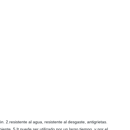
. 2.resistente al agua, resistente al desgaste, antigrietas.
nte. 5.It puede ser utilizado por un largo tiempo, y por el