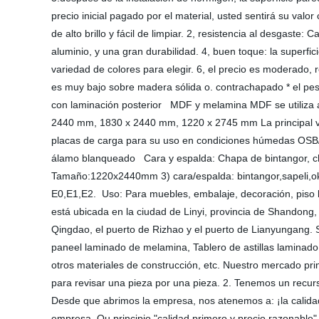
precio inicial pagado por el material, usted sentirá su 
de alto brillo y fácil de limpiar. 2, resistencia al desgaste:
aluminio, y una gran durabilidad. 4, buen toque: la superfic
variedad de colores para elegir. 6, el precio es moderado,
es muy bajo sobre madera sólida o. contrachapado * el pes
con laminación posterior MDF y melamina MDF se utiliza 
2440 mm, 1830 x 2440 mm, 1220 x 2745 mm La principal vent
placas de carga para su uso en condiciones húmedas OSB/
álamo blanqueado Cara y espalda: Chapa de bintangor, ch
Tamaño:1220x2440mm 3) cara/espalda: bintangor,sapeli,o
E0,E1,E2. Uso: Para muebles, embalaje, decoración, piso b
está ubicada en la ciudad de Linyi, provincia de Shandong
Qingdao, el puerto de Rizhao y el puerto de Lianyungang.
paneel laminado de melamina, Tablero de astillas lamin
otros materiales de construcción, etc. Nuestro mercado pri
para revisar una pieza por una pieza. 2. Tenemos un recur
Desde que abrimos la empresa, nos atenemos a: ¡la calidad e
empresa. Ou principio "calidad primero y precio razonable