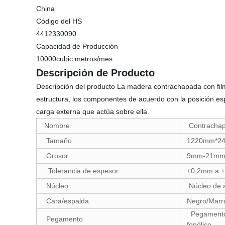
China
Código del HS
4412330090
Capacidad de Producción
10000cubic metros/mes
Descripción de Producto
Descripción del producto La madera contrachapada con fil
estructura, los componentes de acuerdo con la posición espe
carga externa que actúa sobre ella.
Nombre
Contrachap
Tamaño
1220mm*2
Grosor
9mm-21m
Tolerancia de espesor
±0,2mm a 
Núcleo
Núcleo de 
Cara/espalda
Negro/Marró
Pegamento
Pegamento
fenólico