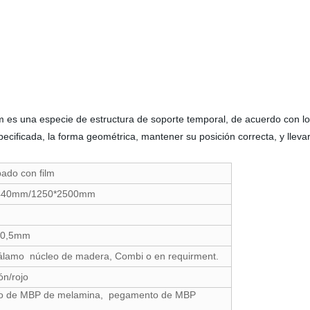
m es una especie de estructura de soporte temporal, de acuerdo con l
cificada, la forma geométrica, mantener su posición correcta, y llevar 
ado con film
440mm/1250*2500mm
m
±0,5mm
álamo núcleo de madera, Combi o en requirment.
n/rojo
 de MBP de melamina, pegamento de MBP