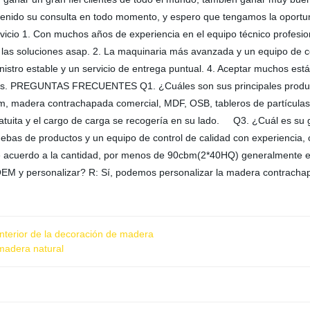
venido su consulta en todo momento, y espero que tengamos la oportu
Servicio 1. Con muchos años de experiencia en el equipo técnico profes
las soluciones asap. 2. La maquinaria más avanzada y un equipo de con
istro estable y un servicio de entrega puntual. 4. Aceptar muchos est
ntes. PREGUNTAS FRECUENTES Q1. ¿Cuáles son sus principales produc
lm, madera contrachapada comercial, MDF, OSB, tableros de partícula
ratuita y el cargo de carga se recogería en su lado. Q3. ¿Cuál es s
ebas de productos y un equipo de control de calidad con experiencia,
acuerdo a la cantidad, por menos de 90cbm(2*40HQ) generalmente es 
r OEM y personalizar? R: Sí, podemos personalizar la madera contrac
nterior de la decoración de madera
madera natural