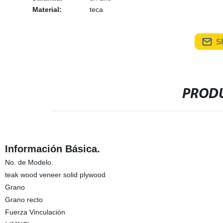
Material:
teca
S
PRODU
Información Básica.
No. de Modelo.
teak wood veneer solid plywood
Grano
Grano recto
Fuerza Vinculación