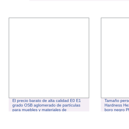
El precio barato de alta calidad E0 E1
Tamaño perso
grado OSB aglomerado de partículas
Hardness Hex
para muebles y materiales de
boro negro P
construcción
cuerpo cerám