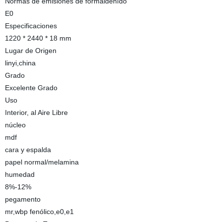
Normas de emisiones de formaldehído
E0
Especificaciones
1220 * 2440 * 18 mm
Lugar de Origen
linyi,china
Grado
Excelente Grado
Uso
Interior, al Aire Libre
núcleo
mdf
cara y espalda
papel normal/melamina
humedad
8%-12%
pegamento
mr,wbp fenólico,e0,e1