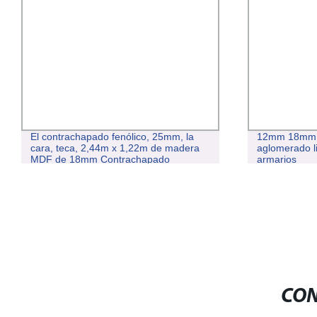
El contrachapado fenólico, 25mm, la
12mm 18mm Tabler
cara, teca, 2,44m x 1,22m de madera
aglomerado liso p
MDF de 18mm Contrachapado
armarios
comercial
CON