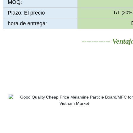
MOQ:
Plazo: El precio
T/T (30% 
hora de entrega:
------------ Ventaj