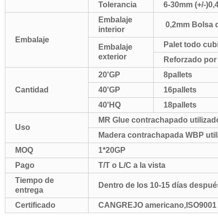
Tolerancia
6-30mm (+/-)0
Embalaje
0,2mm Bolsa d
interior
Embalaje
Palet todo cub
Embalaje
exterior
Reforzado por 
20'GP
8pallets
Cantidad
40'GP
16pallets
40'HQ
18pallets
MR Glue contrachapado utilizado
Uso
Madera contrachapada WBP utiliz
MOQ
1*20GP
Pago
T/T o L/C a la vista
Tiempo de
Dentro de los 10-15 días después 
entrega
Certificado
CANGREJO americano,ISO9001