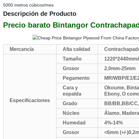
5000 metros cúbicos/mes
Descripción de Producto
Precio barato Bintangor Contrachapa
Mercancía
Alta calidad
Contrachapado
Tamaño
1220*2440mm&
Grosor
2,0m
Pegamento
MR/WBP/E1/E
Cara y
Okoume, Bintan
espalda
Ebony, O com
Especificaciones
Grado
BB/BB,BB/CC
Núcleo
Álamo, Madera 
Humedad
4%-14%
Grosor
<6mm (+/-)0,2