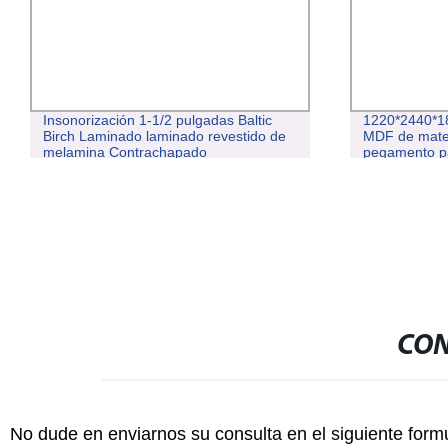
ltic
1220*2440*18mm Grado E1/E2 Junta
V
ido de
MDF de materias primas/Plain de
O
pegamento para
C
decoración/Muebles/materiales de
construcción
CON
No dude en enviarnos su consulta en el siguiente form