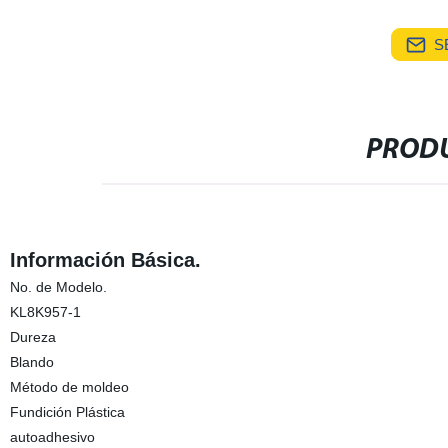
S
PRODU
Información Básica.
No. de Modelo.
KL8K957-1
Dureza
Blando
Método de moldeo
Fundición Plástica
autoadhesivo