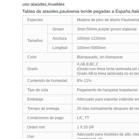
uso:ataúdes,muebles
Tablas de ataúdes,paulownia borde pegadas a España,Ital
Especies
Madera de pino de álamo Paulowni
Grosor
3mm-50mm,acepte grosor especial
Anchura
100mm-1220mm
Tamaños
Longitud
100mm-5000mm
Color
Blanqueado, sin blanquear
A,AB,B,BC,C
Grado
(Grado:con línea recta laminada,sin
Grado AB:la línea laminada no es ta
Contenido de humedad
8%-12%
Tipo de cola
Pegamento de hangang respetuoso 
Embalaje
Adecuado para exportar estándar em
Tiempo de entrega
20 días normalmente después de reci
Condiciones de pago
L/C, TT
Orden mín
1 X 20 GP
Adecuado para muebles de alto, medio,
Uso