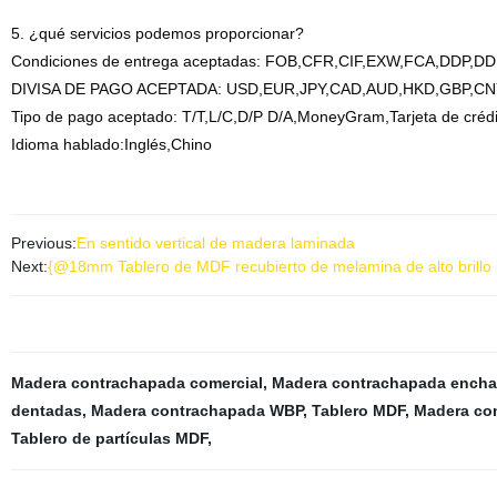
5. ¿qué servicios podemos proporcionar?
Condiciones de entrega aceptadas: FOB,CFR,CIF,EXW,FCA,DDP,DD
DIVISA DE PAGO ACEPTADA: USD,EUR,JPY,CAD,AUD,HKD,GBP,CN
Tipo de pago aceptado: T/T,L/C,D/P D/A,MoneyGram,Tarjeta de crédi
Idioma hablado:Inglés,Chino
Previous:
En sentido vertical de madera laminada
Next:
{@18mm Tablero de MDF recubierto de melamina de alto brillo 
Madera contrachapada comercial
,
Madera contrachapada encha
dentadas
,
Madera contrachapada WBP
,
Tablero MDF
,
Madera co
Tablero de partículas MDF
,