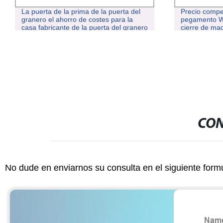
La puerta de la prima de la puerta del
Precio compet
granero el ahorro de costes para la
pegamento WB
casa fabricante de la puerta del granero
cierre de ma
deslizante Venta caliente adornado
hormigón Fo
puertas interiores
película frent
contrachapa
CON
No dude en enviarnos su consulta en el siguiente form