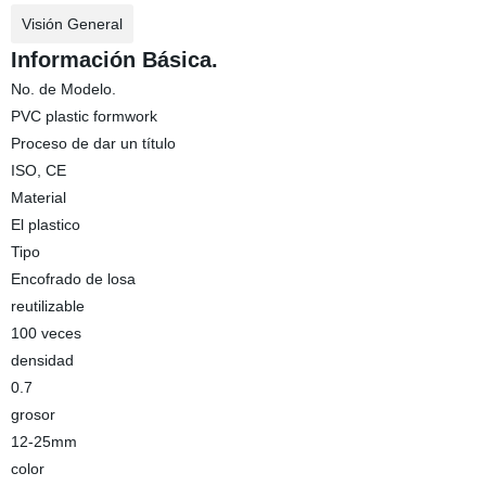
Visión General
Información Básica.
No. de Modelo.
PVC plastic formwork
Proceso de dar un título
ISO, CE
Material
El plastico
Tipo
Encofrado de losa
reutilizable
100 veces
densidad
0.7
grosor
12-25mm
color