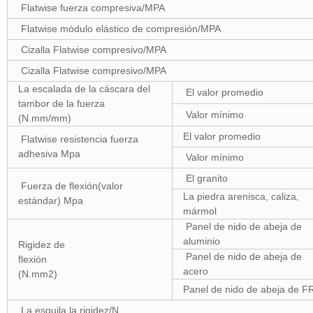
Flatwise fuerza compresiva/MPA
Flatwise módulo elástico de compresión/MPA
Cizalla Flatwise compresivo/MPA
Cizalla Flatwise compresivo/MPA
La escalada de la cáscara del
El valor promedio
tambor de la fuerza
Valor mínimo
(N.mm/mm)
El valor promedio
Flatwise resistencia fuerza
adhesiva Mpa
Valor mínimo
El granito
Fuerza de flexión(valor
La piedra arenisca, caliza,
estándar) Mpa
mármol
Panel de nido de abeja de
aluminio
Rigidez de
Panel de nido de abeja de
flexión
acero
(N.mm2)
Panel de nido de abeja de F
La esquila la rigidez/N