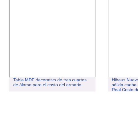
Hihaus Nuevo exterior de madera
Calidad de
sólida caoba con paneles Nyatoh Teak
Chapa de 
Real Costo de la puerta delantera de
hecho en 
madera