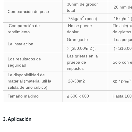
30mm de grosor
20 mm de 
total
Comparación de peso
2
2
75kg/m
(peso)
15kg/m
(
Comparación de
No se puede
Flexible(
rendimiento
doblar
de grietas
Gran gasto
Los pequ
La instalación
> ($50,00/m2 ).
( <$16,00
Las grietas en la
Los resultados de
prueba de
Sólo con e
seguridad
impactos
La disponibilidad de
2
material (material útil la
28-38m2
80-100m
salida de uno cúbico)
Tamaño máximo
≤ 600 x 600
Hasta 160
3. Aplicación