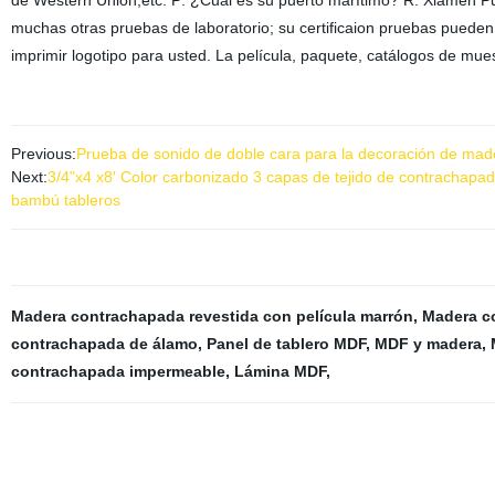
de Western Union,etc. P: ¿Cuál es su puerto marítimo? R: Xiamen Pu
muchas otras pruebas de laboratorio; su certificaion pruebas puede
imprimir logotipo para usted. La película, paquete, catálogos de mu
Previous:
Prueba de sonido de doble cara para la decoración de ma
Next:
3/4"x4 x8′ Color carbonizado 3 capas de tejido de contrachapa
bambú tableros
Madera contrachapada revestida con película marrón
,
Madera c
contrachapada de álamo
,
Panel de tablero MDF
,
MDF y madera
,
contrachapada impermeable
,
Lámina MDF
,