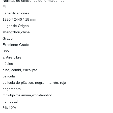
Normas de emisiones de formaldehído
E1
Especificaciones
1220 * 2440 * 18 mm
Lugar de Origen
zhangzhou,china
Grado
Excelente Grado
Uso
al Aire Libre
núcleo
pino, combi, eucalipto
película
película de plástico, negra, marrón, roja
pegamento
mr,wbp-melamina,wbp-fenólico
humedad
8%-12%