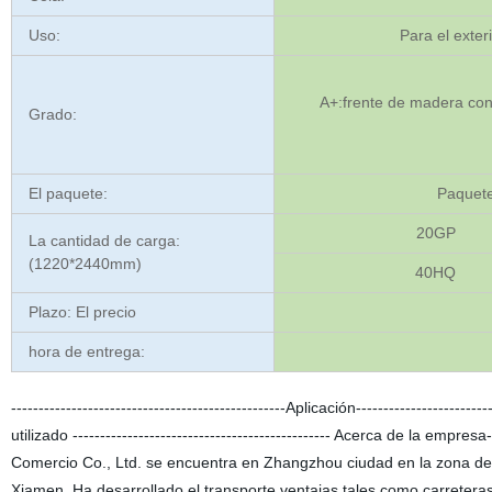
Uso:
Para el exter
A+:frente de madera cont
Grado:
El paquete:
Paquete
20GP
La cantidad de carga:
(1220*2440mm)
40HQ
Plazo: El precio
hora de entrega:
--------------------------------------------------Aplicación----------------
utilizado ----------------------------------------------- Acerca de la empr
Comercio Co., Ltd. se encuentra en Zhangzhou ciudad en la zona del
Xiamen. Ha desarrollado el transporte ventajas tales como carreteras, 