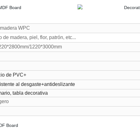
de madera WPC
o de madera, piel,
flor, patrón, etc...
220*2800mm/1220*3000mm
cio de PVC+
ente al desgaste+antideslizante
ario, tabla decorativa
igero