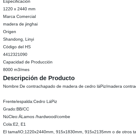
Especificación
1220 x 2440 mm
Marca Comercial
madera de jinghai
Origen
Shandong, Linyi
Código del HS
4412321090
Capacidad de Producción
8000 m3/mes
Descripción de Producto
Nombre:De contrachapado de madera de cedro láPiz/madera contr
Frente/espalda:Cedro LáPiz
Grado:BB/CC
NúCleo:ÁLamos /hardwood/combe
Cola:E2, E1
El tamañO;1220x2440mm, 915x1830mm, 915x2135mm o de otros ta