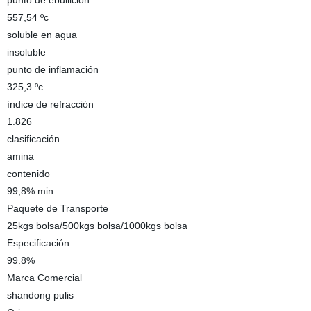
punto de ebullición
557,54 ºc
soluble en agua
insoluble
punto de inflamación
325,3 ºc
índice de refracción
1.826
clasificación
amina
contenido
99,8% min
Paquete de Transporte
25kgs bolsa/500kgs bolsa/1000kgs bolsa
Especificación
99.8%
Marca Comercial
shandong pulis