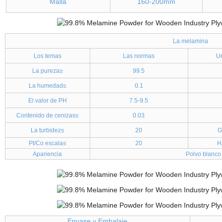
Malla
160-200mm
La melamina
Los temas
Las normas
U
La pureza≥
99.5
La humedad≤
0.1
El valor de PH
7.5-9.5
Contenido de cenizas≤
0.03
La turbidez≤
20
G
Pt/Co escala≤
20
H
Apariencia
Polvo blanco 
Envase y Embalaje