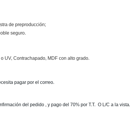
tra de preproducción
;
doble seguro.
T o UV, Contrachapado,
MDF con alto grado.
cesita pagar por
el correo
.
nfirmación del pedido
, y
pago del 70% por T.T.
O L/C a la vista