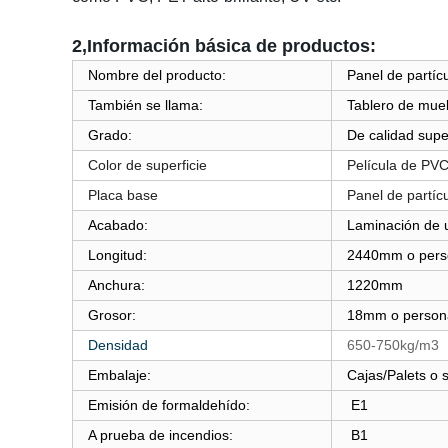
2,Información básica de productos:
Nombre del producto:
Panel de partícu
También se llama:
Tablero de mue
Grado:
De calidad supe
Color de superficie
Película de PVC 
Placa base
Panel de partíc
Acabado:
Laminación de u
Longitud:
2440mm o pers
Anchura:
1220mm
Grosor:
18mm o person
Densidad
650-750kg/m3
Embalaje:
Cajas/Palets o 
Emisión de formaldehído:
E1
A prueba de incendios:
B1