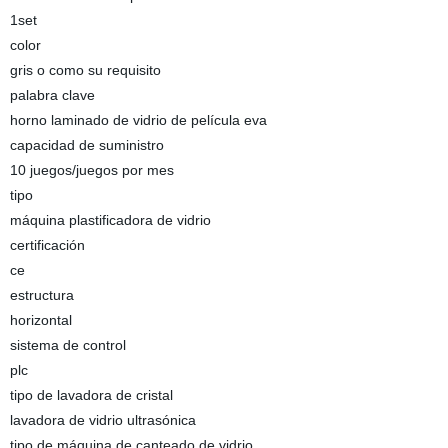
1set
color
gris o como su requisito
palabra clave
horno laminado de vidrio de película eva
capacidad de suministro
10 juegos/juegos por mes
tipo
máquina plastificadora de vidrio
certificación
ce
estructura
horizontal
sistema de control
plc
tipo de lavadora de cristal
lavadora de vidrio ultrasónica
tipo de máquina de canteado de vidrio