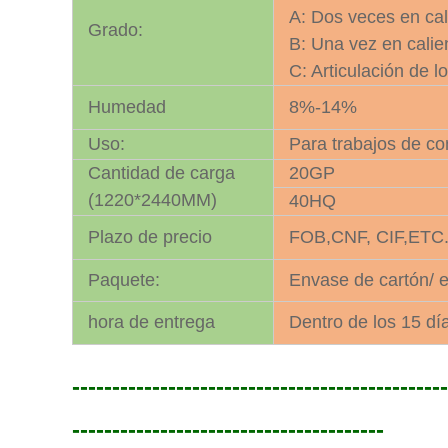
A: Dos veces en cal
Grado:
B: Una vez en calie
C: Articulación de l
Humedad
8%-14%
Uso:
Para trabajos de c
Cantidad de carga
20GP
(1220*2440MM)
40HQ
Plazo de precio
FOB,CNF, CIF,ET
Paquete:
Envase de cartón/ 
hora de entrega
Dentro de los 15 día
----------------------------------------------
---------------------------------------