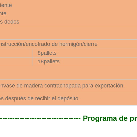
iente
nte
os dedos
onstrucción/encofrado de hormigón/cierre
8pallets
18pallets
C.
envase de madera contrachapada para exportación.
s después de recibir el depósito.
----------------------------------
Programa de p