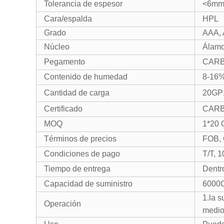
Tolerancia de espesor
<6mm:
Cara/espalda
HPL
Grado
AAA, 
Núcleo
Álamo
Pegamento
CARB
Contenido de humedad
8-16
Cantidad de carga
20GP:
Certificado
CARB
MOQ
1*20 
Términos de precios
FOB, 
Condiciones de pago
T/T, 1
Tiempo de entrega
Dentro
Capacidad de suministro
6000
1.la s
Operación
medio