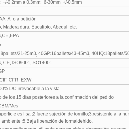
 +/-0,2mm a 0,3mm; 6-30mm: +/-0,5mm
AA, A o a petición
, Madera dura, Eucalipto, Abedul, etc.
,CE,EPA
%
8pallets/21-25m3
40GP:16pallets/43-45m3
40HQ:18pallets/5
;
;
, CE, ISO9001,ISO14001
GP
CIF, CFR, EXW
00% L/C irrevocable a la vista
 de los 15 días posteriores a la confirmación del pedido
CBM/Mes
uperficie es lisa ;2.fuerte sujeción de tornillo;3.resistente a la
 ambiente ;5.Baja liberación de formaldehído.