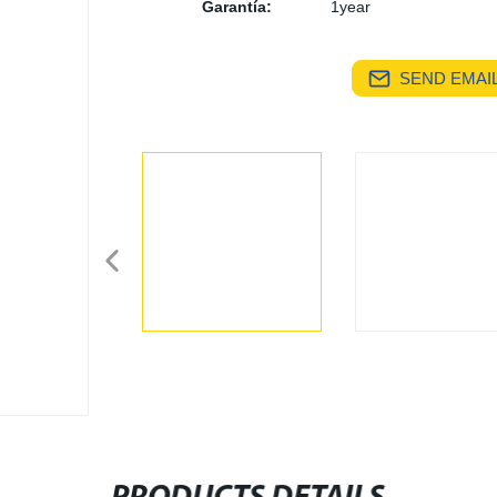
Garantía:
1year
SEND EMAIL