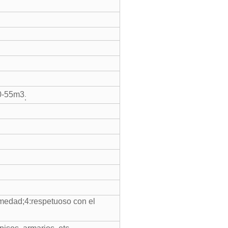
0-55m3
;
 humedad;4:respetuoso con el