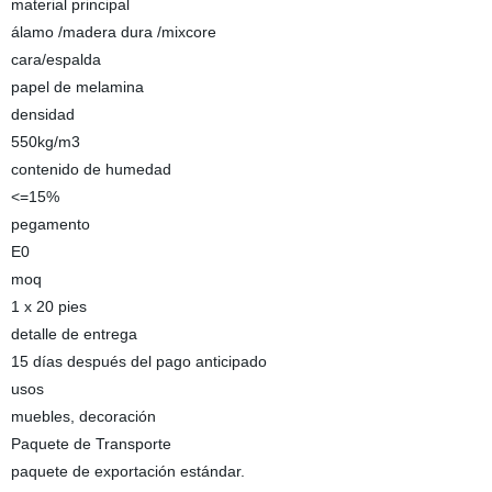
material principal
álamo /madera dura /mixcore
cara/espalda
papel de melamina
densidad
550kg/m3
contenido de humedad
<=15%
pegamento
E0
moq
1 x 20 pies
detalle de entrega
15 días después del pago anticipado
usos
muebles, decoración
Paquete de Transporte
paquete de exportación estándar.