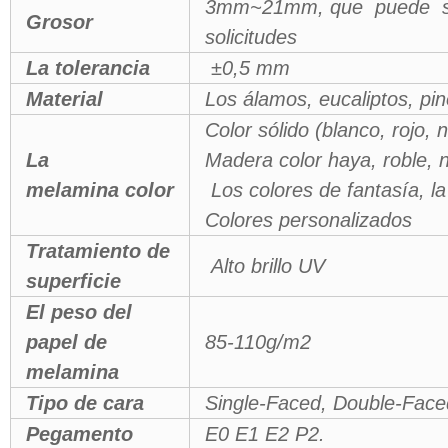
3mm~21mm, que puede ser 
Grosor
solicitudes
La tolerancia
±0,5 mm
Material
Los álamos, eucaliptos, pi
Color sólido (blanco, rojo, n
La
Madera color haya, roble, n
melamina color
Los colores de fantasía, l
Colores personalizados
Tratamiento de
Alto brillo UV
superficie
El peso del
papel de
85-110g/m2
melamina
Tipo de cara
Single-Faced, Double-Face
Pegamento
E0 E1 E2 P2.