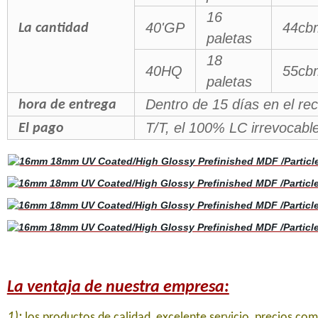
16
40'GP
44cb
La cantidad
paletas
18
40HQ
55cb
paletas
Dentro de 15 días en el rec
hora de entrega
T/T, el 100% LC irrevocable
El pago
La ventaja de nuestra empresa:
1):
los productos de calidad, excelente servicio, precios co