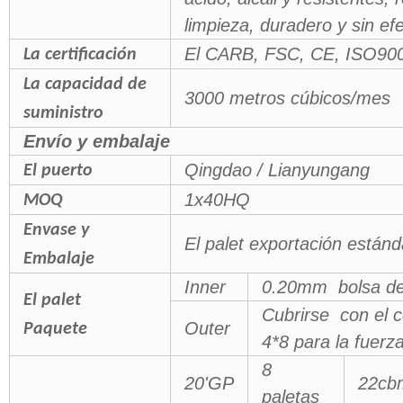
limpieza, duradero y sin efe
El CARB, FSC, CE, ISO90
La certificación
La capacidad de
3000 metros cúbicos/mes
suministro
Envío y embalaje
Qingdao / Lianyungang
El puerto
1x40HQ
MOQ
Envase y
El palet exportación están
Embalaje
Inner
0.20mm bolsa de 
El palet
Cubrirse con el c
Outer
Paquete
4*8 para la fuerz
8
20'GP
22cb
paletas