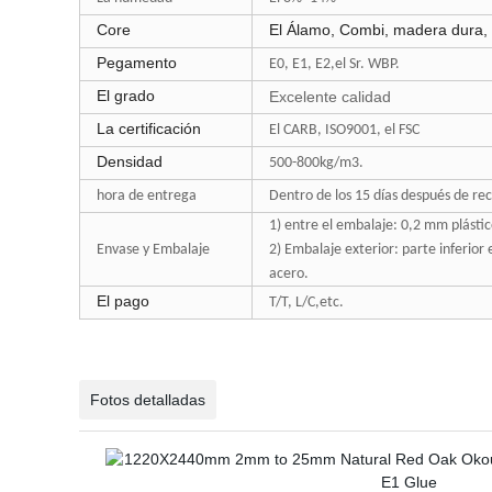
Core
El Álamo, Combi, madera dura, 
Pegamento
E0, E1, E2,el Sr. WBP.
El grado
Excelente calidad
La certificación
El CARB, ISO9001, el FSC
Densidad
500-800kg/m3.
hora de entrega
Dentro de los 15 días después de reci
1) entre el embalaje: 0,2 mm plástic
Envase y Embalaje
2) Embalaje exterior: parte inferior
acero.
El pago
T/T, L/C,etc.
Fotos detalladas