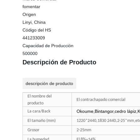
fomentar
Origen
Linyi, China
Código del HS
441233009
Capacidad de Producción
500000
Descripción de Producto
descripción de producto
El nombre del
El contrachapado comercial
producto
Okoume,Bintangor,cedro lápiz,K
La cara/Back
,
El tamaño (mm)
1220*2440,1830 2440,2-25*mm
et
Grosor
2-25mm
La humedad
El 8%~14%