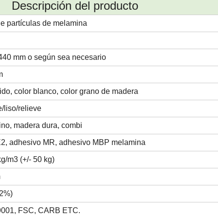
Descripción del producto
de partículas de melamina
440 mm o según sea necesario
m
ido, color blanco, color grano de madera
/liso/relieve
ino, madera dura, combi
E2, adhesivo MR, adhesivo MBP melamina
g/m3 (+/- 50 kg)
m
 2%)
9001, FSC, CARB ETC.