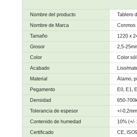
Nombre del producto
Tablero 
Nombre de Marca
Conmos
Tamaño
1220 x 2
Grosor
2,5-25m
Color
Color sól
Acabado
Liso/mate
Material
Álamo, p
Pegamento
E0, E1, 
Densidad
650-700k
Tolerancia de espesor
+/-0,2m
Contenido de humedad
10% (+/-
Certificado
CE, ISO