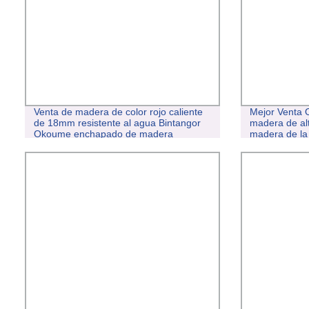
Venta de madera de color rojo caliente
Mejor Venta
de 18mm resistente al agua Bintangor
madera de alt
Okoume enchapado de madera
madera de la 
contrachapada marina para muebles
Pino/Paulown
/ Junta de de